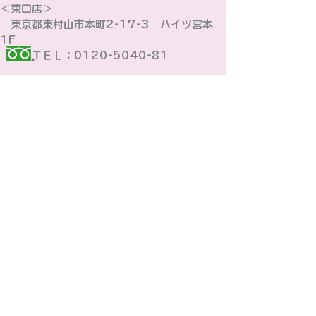
＜東口店＞
東京都東村山市本町2-17-3 ハイツ宮本
1F
ＴＥＬ：0120-5040-81
​＜西口店＞
東京都東村山市野口町1-16-19 1F
ＴＥＬ：0120-5040-01
お問い合わせ