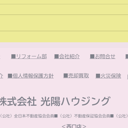
2026年6月のイベント
20
は・・・
は・
介
■リフォーム部
■会社紹介
■お問合せ
■売却買取
介
■個人情報保護方針
■火災保険
株式会社 光陽ハウジング​
■（公社）全日本不動産協会会員■（公社）不動産保証協会会員■（公
​＜西口店＞