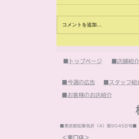
コメントを追加…
2026年7月のイベント
は・・・
■
トップページ
■店舗紹
■今週の広告
■スタッフ紹
■お客様のお店紹介
■東京都知事免許（4）第90458号
＜東口店＞