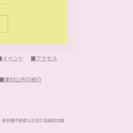
26年5月のイベント
・・
■イベント
■アクセス
■東村山市の紹介
社）首都圏不動産公正取引協議会加盟