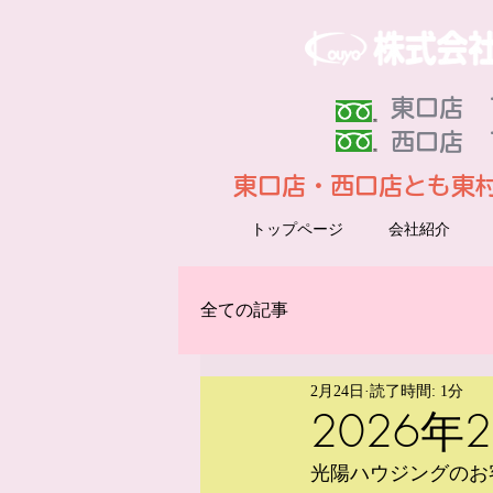
東口店 Ｔ
​西口店 
東口店・西口店とも東
トップページ
会社紹介
全ての記事
2月24日
読了時間: 1分
2026
光陽ハウジングのお