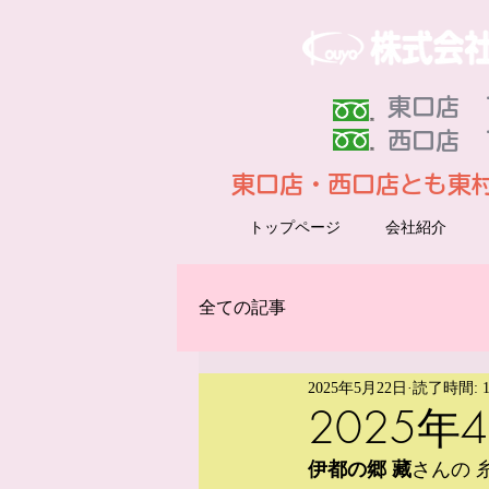
東口店 Ｔ
​西口店 
東口店・西口店とも東
トップページ
会社紹介
全ての記事
2025年5月22日
読了時間: 
2025
伊都の郷 藏
さんの 