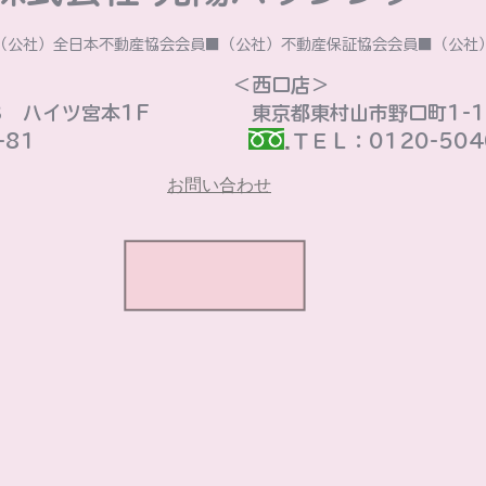
■（公社）全日本不動産協会会員■（公社）不動産保証協会会員■（公
​＜西口店＞
3 ハイツ宮本1F
東京都東村山市野口町1-16
81
ＴＥＬ：0120-5040
お問い合わせ