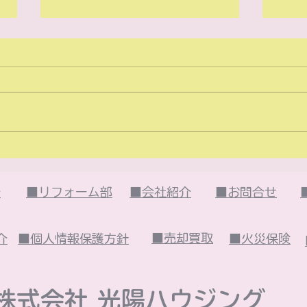
2026年6月のイベント
20
は・・・
は・
介
■リフォーム部
■会社紹介
■お問合せ
■売却買取
介
■個人情報保護方針
■火災保険
株式会社 光陽ハウジング​