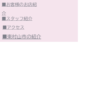
■お客様のお店紹
介
■スタッフ紹介
■アクセス
■東村山市の紹介
■個人情報保護方針
■火災保険
■売却買取
■今週の広告
株式会社 光陽ハウジング​