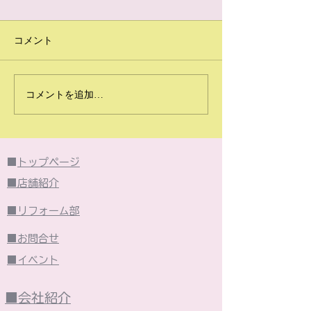
コメント
2026年6月のイベント
2026年5月の
コメントを追加…
は・・・
は・・・
■
トップページ
■店舗紹介
■リフォーム部
■お問合せ
■イベント
■会社紹介