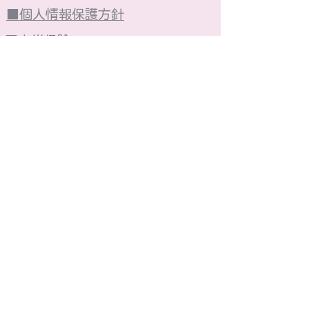
■個人情報保護方針
■火災保険
■売却買取
■今週の広告
株式会社 光陽ハウジング​
■東京都知事免許（4）第90458号■（公社）全
日本不動産協会会員■（公社）不動産保証協会会員
■（公社）首都圏不動産公正取引協議会加盟