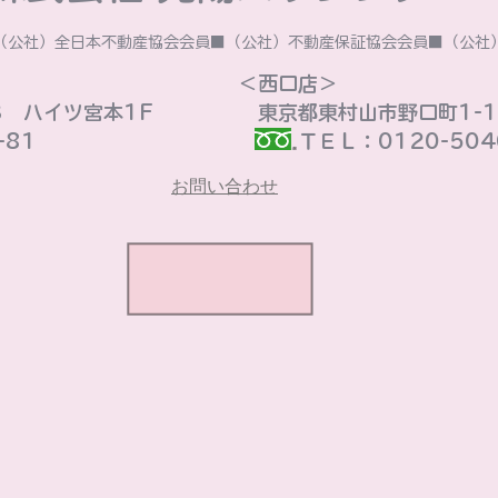
■（公社）全日本不動産協会会員■（公社）不動産保証協会会員■（公
​＜西口店＞
3 ハイツ宮本1F
東京都東村山市野口町1-16
81
ＴＥＬ：0120-5040
お問い合わせ