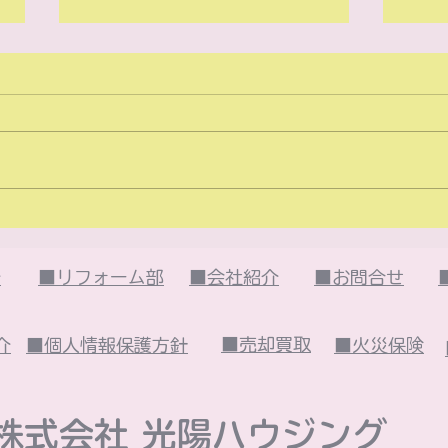
2026年6月のイベント
20
は・・・
は・
介
■リフォーム部
■会社紹介
■お問合せ
■売却買取
介
■個人情報保護方針
■火災保険
株式会社 光陽ハウジング​