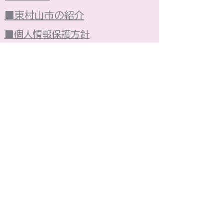
■東村山市の紹介
■個人情報保護方針
■火災保険
■売却買取
■今週の広告
株式会社 光陽ハウジング​
■東京都知事免許（4）第90458号■（公社）全
日本不動産協会会員■（公社）不動産保証協会会員