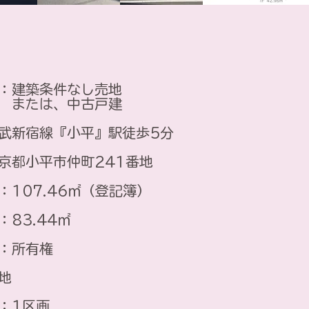
：建築条件なし売地
たは、中古戸建
西武新宿線『小平』駅徒歩5分
京都小平市仲町241番地
：107.46㎡（登記簿）
：83.44㎡
：所有権
地
：1区画