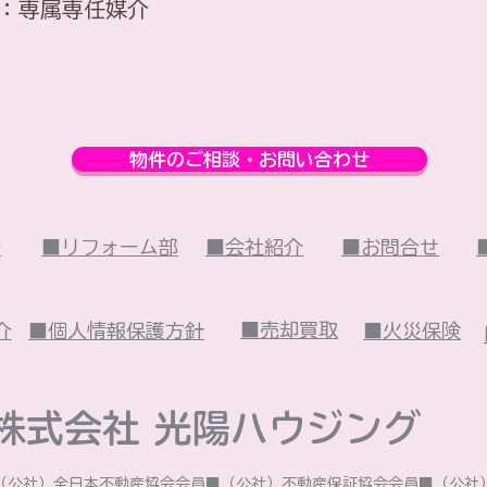
：専属専任媒介
物件のご相談・お問い合わせ
介
■リフォーム部
■会社紹介
■お問合せ
■売却買取
介
■個人情報保護方針
■火災保険
株式会社 光陽ハウジング​
■（公社）全日本不動産協会会員■（公社）不動産保証協会会員■（公