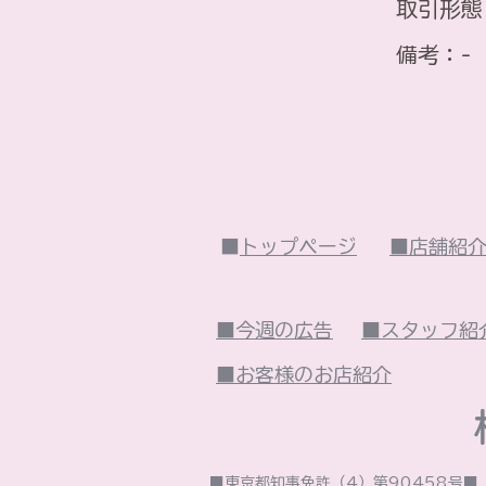
取引形態
​備考：-
■
トップページ
■店舗紹
■今週の広告
■スタッフ紹
■お客様のお店紹介
■東京都知事免許（4）第90458号