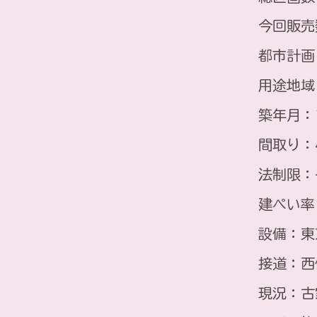
今回販売
都市計画
用途地域
築年月：
間取り：
法制限：
建ぺい率
設備：東
接道：西
現況：古