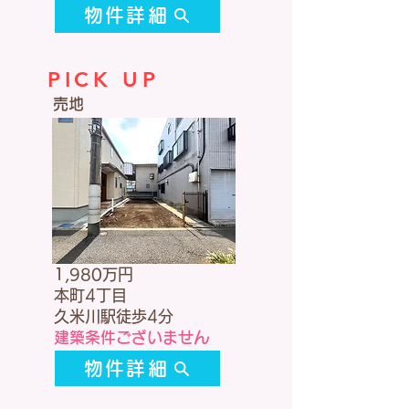
​南側・北側道路
物件詳細
PICK UP
​売地
1,980万円
本町4丁目
久米川駅徒歩4分
建築条件ございません
​市役所通り沿い
物件詳細