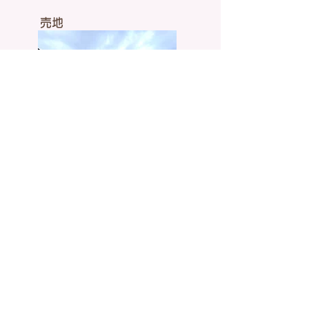
売地
3,250万円
廻田町4丁目
武蔵大和駅徒歩13分
敷地面積169.12㎡
​建築条件ございません
物件詳細
売地