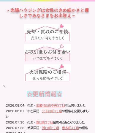
～光陽ハウジングは女性のきめ細かさと優
しさでみなさまをお出迎え～
☆更新情報☆
2026.08.04
売地・
武蔵村山市中央3丁目
を公開しました
2026.08.01
中古戸建・
久米川町3丁目
の価格を変更しまし
た
2026.07.30
売地・
野口町3丁目
最終4区画となりました
2026.07.28
新築戸建・
野口町2丁目
、
恩多町3丁目
の価格